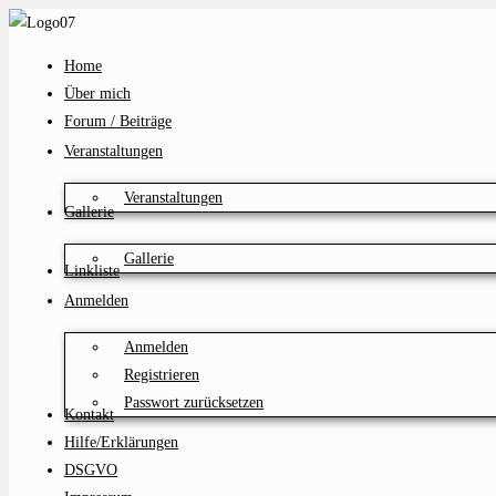
Zum
Inhalt
Home
springen
Über mich
Forum / Beiträge
Veranstaltungen
Veranstaltungen
Gallerie
Gallerie
Linkliste
Anmelden
Anmelden
Registrieren
Passwort zurücksetzen
Kontakt
Hilfe/Erklärungen
DSGVO