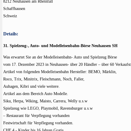
8212 Neuhausen am Rheinfall
Schaffhausen
Schweiz
Details:
31. Spielzeug-, Auto- und Modelleisenbahn-Börse Neuhausen SH
Was erwartet Sie an der Modelleisenbahn- Auto und Spielzeug Börse
vom 17. Dezember 2023 in Neuhausen- über 20 Händler – über 60 Verkaufst
Artikel von folgenden Modelleisenbahn Hersteller: BEMO, Märklin,
Roco, Trix, Minitrix, Fleischmann, Noch, Faller,
Auhagen, Kibri und viele weitere.
Artikel aus dem Bereich Auto Modelle.
Siku, Herpa, Wiking, Maisto, Carrera, Welly u.s.w
Spielzeug wie LEGO, Playmobil, Ravensburger u.s.w
– Restaurant für Verpflegung vorhanden
Festwirtschaft für Verpflegung vorhanden.
CHF 4.- Kinder bis 16 Jahren Gratis