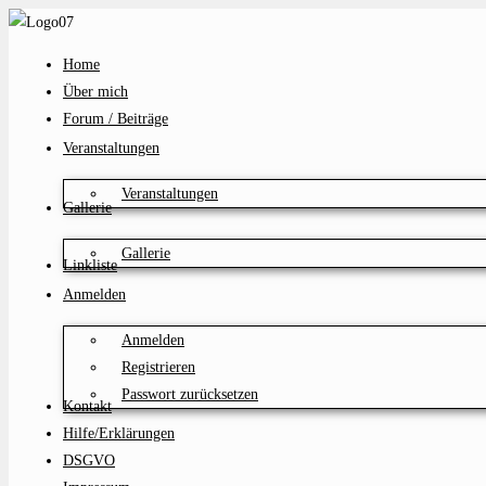
Zum
Inhalt
Home
springen
Über mich
Forum / Beiträge
Veranstaltungen
Veranstaltungen
Gallerie
Gallerie
Linkliste
Anmelden
Anmelden
Registrieren
Passwort zurücksetzen
Kontakt
Hilfe/Erklärungen
DSGVO