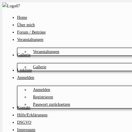
Zum
Inhalt
Home
springen
Über mich
Forum / Beiträge
Veranstaltungen
Veranstaltungen
Gallerie
Gallerie
Linkliste
Anmelden
Anmelden
Registrieren
Passwort zurücksetzen
Kontakt
Hilfe/Erklärungen
DSGVO
Impressum