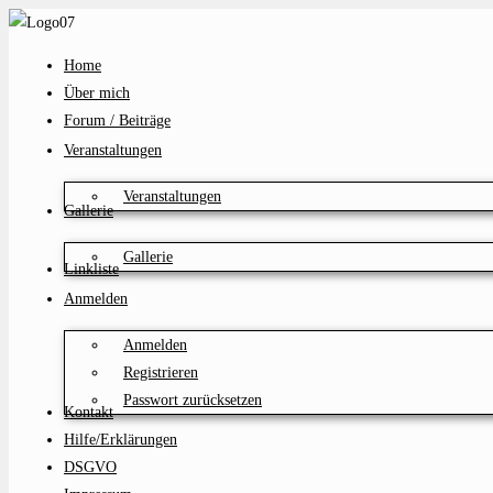
Zum
Inhalt
Home
springen
Über mich
Forum / Beiträge
Veranstaltungen
Veranstaltungen
Gallerie
Gallerie
Linkliste
Anmelden
Anmelden
Registrieren
Passwort zurücksetzen
Kontakt
Hilfe/Erklärungen
DSGVO