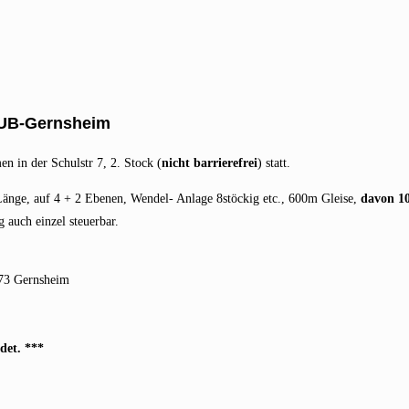
UB-Gernsheim
n in der Schulstr 7, 2. Stock (
nicht barrierefrei
) statt.
nge, auf 4 + 2 Ebenen, Wendel- Anlage 8stöckig etc., 600m Gleise,
davon 1
 auch einzel steuerbar.
573 Gernsheim
ndet. ***