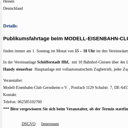
Hessen
Deutschland
Details:
Publikumsfahrtage beim MODELL-EISENBAHN-CL
finden immer am 1. Sonntag im Monat von
15 – 18 Uhr
im den Vereinsräume
In der Vereinsanlage
Schöfferstadt Hbf,
mit 10 Bahnhof-Gleisen über 4m Lä
Handy steuerbar
. Hauptanlage mit vollautomatischem Zugbetrieb, jeder Zug
Veranstalter:
Modell-Eisenbahn-Club Gernsheim e.V. , Postfach 1129 Schulstr. 7, DE-64
Kontakt:
Telefon: 062585102760
*** Bitte vergewissern Sie sich beim Veranstalter, ob der Termin stattfi
DSGVO
Impressum