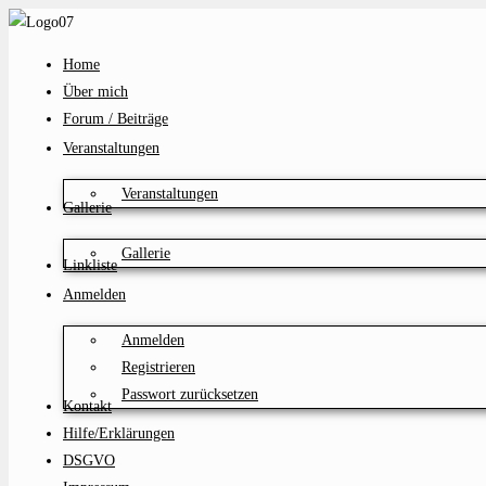
Zum
Inhalt
Home
springen
Über mich
Forum / Beiträge
Veranstaltungen
Veranstaltungen
Gallerie
Gallerie
Linkliste
Anmelden
Anmelden
Registrieren
Passwort zurücksetzen
Kontakt
Hilfe/Erklärungen
DSGVO