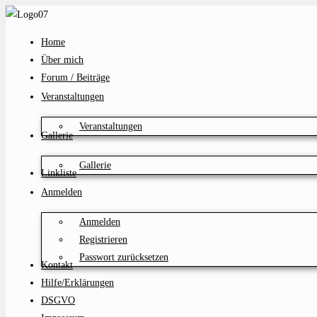
Zum
Inhalt
Home
springen
Über mich
Forum / Beiträge
Veranstaltungen
Veranstaltungen
Gallerie
Gallerie
Linkliste
Anmelden
Anmelden
Registrieren
Passwort zurücksetzen
Kontakt
Hilfe/Erklärungen
DSGVO