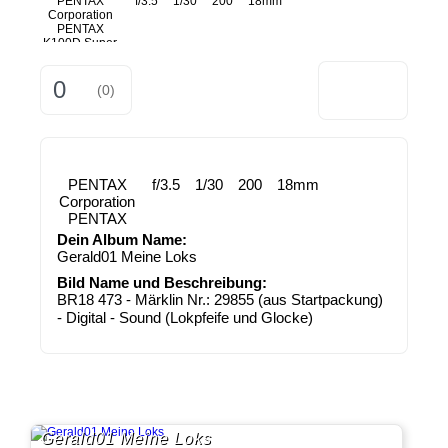
PENTAX
f/3.5
1/30
200
18mm
Corporation
PENTAX
K100D Super
0
(0)
PENTAX
f/3.5
1/30
200
18mm
Corporation
PENTAX
K100D
Dein Album Name:
Super
Gerald01 Meine Loks
Bild Name und Beschreibung:
BR18 473 - Märklin Nr.: 29855 (aus Startpackung)
- Digital - Sound (Lokpfeife und Glocke)
Gerald01 Meine Loks