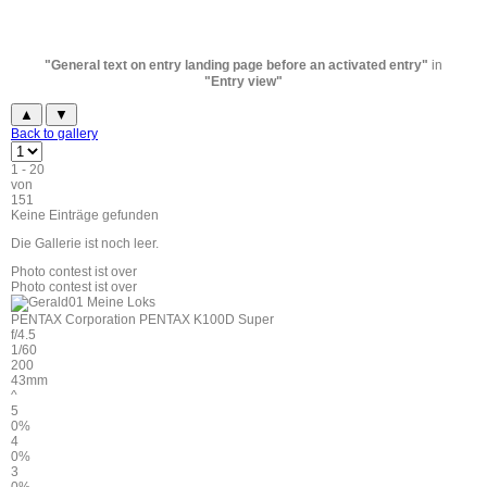
"General text on entry landing page before an activated entry"
in
"Entry view"
▲
▼
Back to gallery
1 - 20
von
151
Keine Einträge gefunden
Die Gallerie ist noch leer.
Photo contest ist over
Photo contest ist over
PENTAX Corporation PENTAX K100D Super
f/4.5
1/60
200
43mm
^
5
0%
4
0%
3