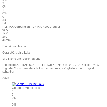
0%
2
0%
1
0%
0
(0)
Edit
PENTAX Corporation PENTAX K100D Super
f/4.5
1/60
200
43mm
Dein Album Name:
Gerald01 Meine Loks
Bild Name und Beschreibung:
Dieseltriebzug RAm 502 TEE "Edelweiß" - Märklin Nr.: 3070 - 5 teilig - MFX
Digitaler Sounddecoder - Lokführer beidseitig - Zugbeleuchtung digital
schaltbar
Save
Gerald01 Meine Loks
^
5
0%
4
0%