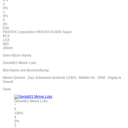
0%
2
0%
1
0%
0
(0)
Edit
PENTAX Corporation PENTAX K100D Super
f/5.6
1/15
800
28mm
Dein Album Name:
Gerald01 Meine Loks
Bild Name und Beschreibung:
Meine Grünen - Das Schweizer Krokodil 13303 - Märklin Nr.: 3356 - Digital &
Sound
Save
Gerald01 Meine Loks
^
5
100%
4
0%
3