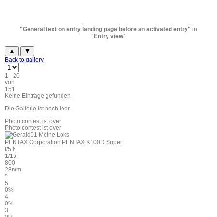
"General text on entry landing page before an activated entry"
in
"Entry view"
▲
▼
Back to gallery
1 - 20
von
151
Keine Einträge gefunden
Die Gallerie ist noch leer.
Photo contest ist over
Photo contest ist over
PENTAX Corporation PENTAX K100D Super
f/5.6
1/15
800
28mm
^
5
0%
4
0%
3