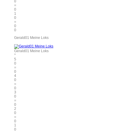
0
=
0
1
0
=
0
0
Gerald01 Meine Loks
Gerald01 Meine Loks
^
5
0
=
0
4
0
=
0
3
0
=
0
2
0
=
0
1
0