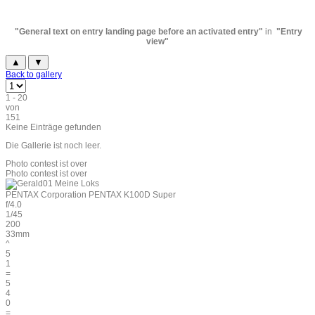
"General text on entry landing page before an activated entry"
in
"Entry
view"
▲
▼
Back to gallery
1 - 20
von
151
Keine Einträge gefunden
Die Gallerie ist noch leer.
Photo contest ist over
Photo contest ist over
PENTAX Corporation PENTAX K100D Super
f/4.0
1/45
200
33mm
^
5
1
=
5
4
0
=