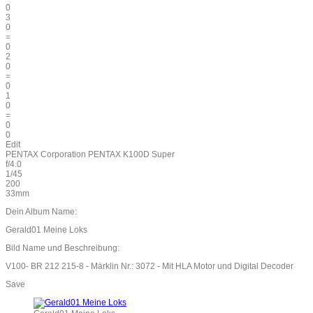
0
3
0
=
0
2
0
=
0
1
0
=
0
0
Edit
PENTAX Corporation PENTAX K100D Super
f/4.0
1/45
200
33mm
Dein Album Name:
Gerald01 Meine Loks
Bild Name und Beschreibung:
V100- BR 212 215-8 - Märklin Nr.: 3072 - Mit HLA Motor und Digital Decoder
Save