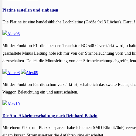
Platine erstellen und einbauen
Die Platine ist eine handelsübliche Lochplatine (Größe 9x13 Löcher). Darau
Mit der Funktion F1, die über den Transistor BC 548 C verstärkt wird, schalt
geschaltete Minus Leitung hole ich mir von der Stirnbeleuchtung vorn und hin
dazuschalten. Da ich die Minusleitung von der Stirnbeleuchtung abgreife, le
Mit der Funktion F3, die schon verstärkt ist, schalte ich das zweite Relais, 
Waggon Beleuchtung ein und auszuschalten.
Die Anti Alzheimerschaltung nach Reinhard Bobzin
Mir einem Elko, um Platz zu sparen, habe ich einen SMD Elko 470uF, verwend
einem kurzen Stromaussetzer die Anfahrroutine einschaltet.