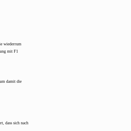
Die wiederrum
tung mit F1
 um damit die
t, dass sich nach